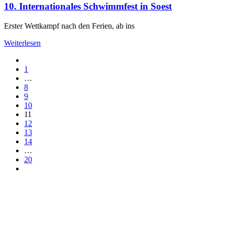
10. Internationales Schwimmfest in Soest
Erster Wettkampf nach den Ferien, ab ins
Weiterlesen
1
…
8
9
10
11
12
13
14
…
20