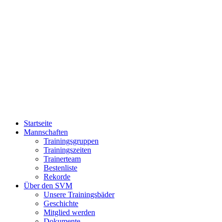
Zum
Inhalt
springen
Startseite
Mannschaften
Trainingsgruppen
Trainingszeiten
Trainerteam
Bestenliste
Rekorde
Über den SVM
Unsere Trainingsbäder
Geschichte
Mitglied werden
Dokumente