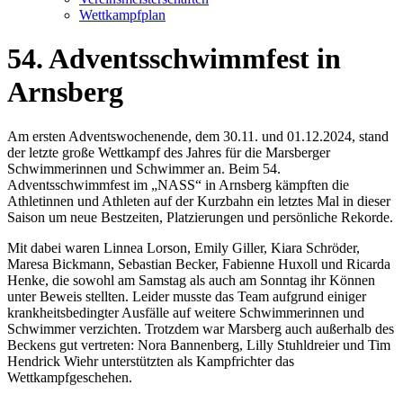
Wettkampfplan
54. Adventsschwimmfest in
Arnsberg
Am ersten Adventswochenende, dem 30.11. und 01.12.2024, stand
der letzte große Wettkampf des Jahres für die Marsberger
Schwimmerinnen und Schwimmer an. Beim
54.
Adventsschwimmfest
im „NASS“ in Arnsberg kämpften die
Athletinnen und Athleten auf der Kurzbahn ein letztes Mal in dieser
Saison um neue Bestzeiten, Platzierungen und persönliche Rekorde.
Mit dabei waren
Linnea Lorson, Emily Giller, Kiara Schröder,
Maresa Bickmann, Sebastian Becker, Fabienne Huxoll
und
Ricarda
Henke
, die sowohl am Samstag als auch am Sonntag ihr Können
unter Beweis stellten. Leider musste das Team aufgrund einiger
krankheitsbedingter Ausfälle auf weitere Schwimmerinnen und
Schwimmer verzichten. Trotzdem war Marsberg auch außerhalb des
Beckens gut vertreten:
Nora Bannenberg, Lilly Stuhldreier
und
Tim
Hendrick Wiehr
unterstützten als Kampfrichter das
Wettkampfgeschehen.