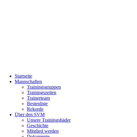
Zum
Inhalt
springen
Startseite
Mannschaften
Trainingsgruppen
Trainingszeiten
Trainerteam
Bestenliste
Rekorde
Über den SVM
Unsere Trainingsbäder
Geschichte
Mitglied werden
Dokumente