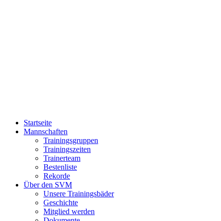
Zum
Inhalt
springen
Startseite
Mannschaften
Trainingsgruppen
Trainingszeiten
Trainerteam
Bestenliste
Rekorde
Über den SVM
Unsere Trainingsbäder
Geschichte
Mitglied werden
Dokumente