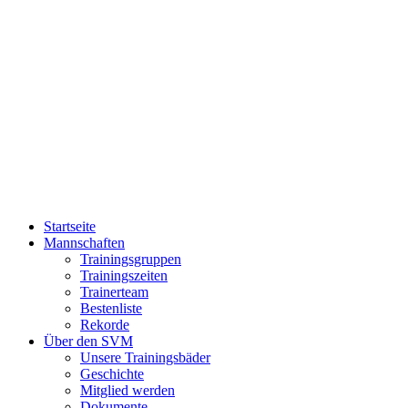
Zum
Inhalt
springen
Startseite
Mannschaften
Trainingsgruppen
Trainingszeiten
Trainerteam
Bestenliste
Rekorde
Über den SVM
Unsere Trainingsbäder
Geschichte
Mitglied werden
Dokumente