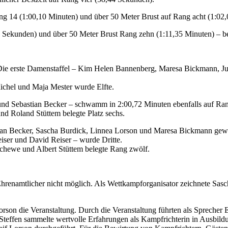
Rang 14 (1:00,10 Minuten) und über 50 Meter Brust auf Rang acht (1:02
7 Sekunden) und über 50 Meter Brust Rang zehn (1:11,35 Minuten) – bei
ie erste Damenstaffel – Kim Helen Bannenberg, Maresa Bickmann, Jul
ichel und Maja Mester wurde Elfte.
y und Sebastian Becker – schwamm in 2:00,72 Minuten ebenfalls auf Ra
d Roland Stüttem belegte Platz sechs.
astian Becker, Sascha Burdick, Linnea Lorson und Maresa Bickmann ge
iser und David Reiser – wurde Dritte.
Schewe und Albert Stüttem belegte Rang zwölf.
hrenamtlicher nicht möglich. Als Wettkampforganisator zeichnete Sas
rson die Veranstaltung. Durch die Veranstaltung führten als Sprecher
effen sammelte wertvolle Erfahrungen als Kampfrichterin in Ausbildung