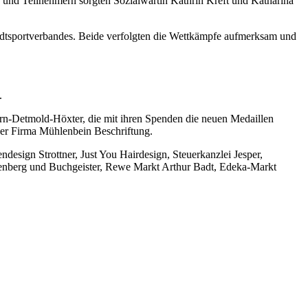
und Teilnehmern sorgten Sozialwartin Kathrin Kreft und Katharina
adtsportverbandes. Beide verfolgten die Wettkämpfe aufmerksam und
.
n-Detmold-Höxter, die mit ihren Spenden die neuen Medaillen
der Firma Mühlenbein Beschriftung.
sign Strottner, Just You Hairdesign, Steuerkanzlei Jesper,
nenberg und Buchgeister, Rewe Markt Arthur Badt, Edeka-Markt