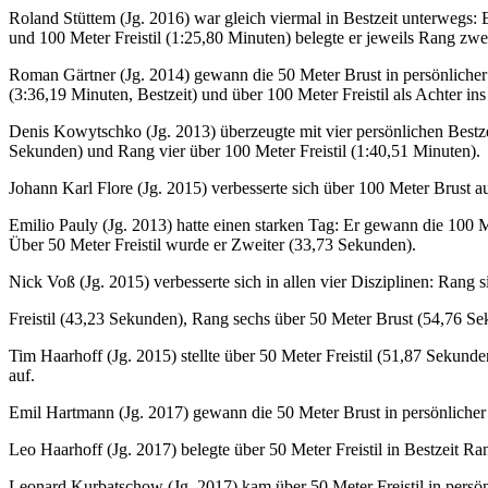
Roland Stüttem (Jg. 2016) war gleich viermal in Bestzeit unterwegs:
und 100 Meter Freistil (1:25,80 Minuten) belegte er jeweils Rang zwe
Roman Gärtner (Jg. 2014) gewann die 50 Meter Brust in persönlicher 
(3:36,19 Minuten, Bestzeit) und über 100 Meter Freistil als Achter ins
Denis Kowytschko (Jg. 2013) überzeugte mit vier persönlichen Bestz
Sekunden) und Rang vier über 100 Meter Freistil (1:40,51 Minuten).
Johann Karl Flore (Jg. 2015) verbesserte sich über 100 Meter Brust a
Emilio Pauly (Jg. 2013) hatte einen starken Tag: Er gewann die 100
Über 50 Meter Freistil wurde er Zweiter (33,73 Sekunden).
Nick Voß (Jg. 2015) verbesserte sich in allen vier Disziplinen: Rang 
Freistil (43,23 Sekunden), Rang sechs über 50 Meter Brust (54,76 S
Tim Haarhoff (Jg. 2015) stellte über 50 Meter Freistil (51,87 Sekun
auf.
Emil Hartmann (Jg. 2017) gewann die 50 Meter Brust in persönlicher 
Leo Haarhoff (Jg. 2017) belegte über 50 Meter Freistil in Bestzeit Ra
Leonard Kurbatschow (Jg. 2017) kam über 50 Meter Freistil in persön