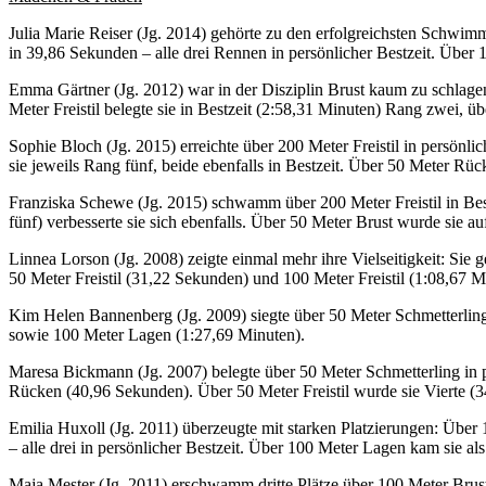
Julia Marie Reiser (Jg. 2014) gehörte zu den erfolgreichsten Schwim
in 39,86 Sekunden – alle drei Rennen in persönlicher Bestzeit. Über 1
Emma Gärtner (Jg. 2012) war in der Disziplin Brust kaum zu schlagen
Meter Freistil belegte sie in Bestzeit (2:58,31 Minuten) Rang zwei, üb
Sophie Bloch (Jg. 2015) erreichte über 200 Meter Freistil in persönl
sie jeweils Rang fünf, beide ebenfalls in Bestzeit. Über 50 Meter Rüc
Franziska Schewe (Jg. 2015) schwamm über 200 Meter Freistil in Bes
fünf) verbesserte sie sich ebenfalls. Über 50 Meter Brust wurde sie au
Linnea Lorson (Jg. 2008) zeigte einmal mehr ihre Vielseitigkeit: Si
50 Meter Freistil (31,22 Sekunden) und 100 Meter Freistil (1:08,67 M
Kim Helen Bannenberg (Jg. 2009) siegte über 50 Meter Schmetterling 
sowie 100 Meter Lagen (1:27,69 Minuten).
Maresa Bickmann (Jg. 2007) belegte über 50 Meter Schmetterling in 
Rücken (40,96 Sekunden). Über 50 Meter Freistil wurde sie Vierte (
Emilia Huxoll (Jg. 2011) überzeugte mit starken Platzierungen: Über
– alle drei in persönlicher Bestzeit. Über 100 Meter Lagen kam sie als
Maja Mester (Jg. 2011) erschwamm dritte Plätze über 100 Meter Brust