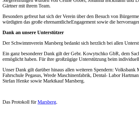
Siegerehrungen wurden von Celine Göbel, Johanna Bickmann und Leif
Gärtner mit ihrem Team.
Besonders gefreut hat sich der Verein über den Besuch von Bürgerm
würdigten das große ehrenamtlicheEngagement sowie die hervorrag
Dank an unsere Unterstützer
Der Schwimmverein Marsberg bedankt sich herzlich bei allen Unters
Ein ganz besonderer Dank gilt der Gebr. Kowytschko GbR, dem Sachv
ermöglicht haben. Für ihre großzügige Unterstützung beim individue
Unser Dank gilt darüber hinaus allen weiteren Spendern: Volksbank 
Fahrschule Pegasus, Wrede Maschinenfabrik, Dental- Labor Hartman
Stefan Henke sowie Marktkauf Marsberg.
Das Protokoll für
Marsberg
.