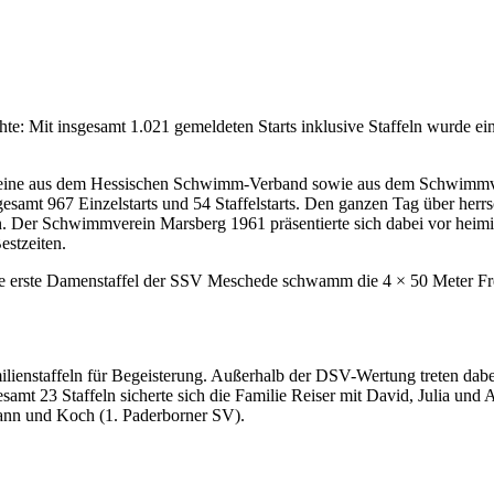
: Mit insgesamt 1.021 gemeldeten Starts inklusive Staffeln wurde ein
ereine aus dem Hessischen Schwimm-Verband sowie aus dem Schwimmve
amt 967 Einzelstarts und 54 Staffelstarts.
Den ganzen Tag über herrs
 Der Schwimmverein Marsberg 1961 präsentierte sich dabei vor heimis
estzeiten.
ie erste Damenstaffel der SSV Meschede schwamm die 4 × 50 Meter Frei
amilienstaffeln für Begeisterung. Außerhalb der DSV-Wertung treten dab
samt 23 Staffeln sicherte sich die Familie Reiser mit David, Julia und 
ann und Koch (1. Paderborner SV).