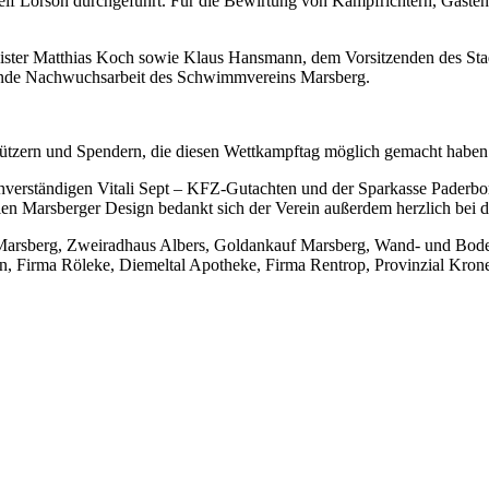
 Lorson durchgeführt. Für die Bewirtung von Kampfrichtern, Gästen 
eister Matthias Koch sowie Klaus Hansmann, dem Vorsitzenden des St
ende Nachwuchsarbeit des Schwimmvereins Marsberg.
tützern und Spendern, die diesen Wettkampftag möglich gemacht haben
erständigen Vitali Sept – KFZ-Gutachten und der Sparkasse Paderbor
llen Marsberger Design bedankt sich der Verein außerdem herzlich bei 
Marsberg, Zweiradhaus Albers, Goldankauf Marsberg, Wand- und Bodende
n, Firma Röleke, Diemeltal Apotheke, Firma Rentrop, Provinzial Kro