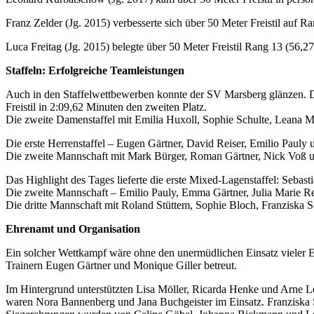
Franz Zelder (Jg. 2015) verbesserte sich über 50 Meter Freistil auf 
Luca Freitag (Jg. 2015) belegte über 50 Meter Freistil Rang 13 (56,2
Staffeln: Erfolgreiche Teamleistungen
Auch in den Staffelwettbewerben konnte der SV Marsberg glänzen. D
Freistil in 2:09,62 Minuten den zweiten Platz.
Die zweite Damenstaffel mit Emilia Huxoll, Sophie Schulte, Leana M
Die erste Herrenstaffel – Eugen Gärtner, David Reiser, Emilio Paul
Die zweite Mannschaft mit Mark Bürger, Roman Gärtner, Nick Voß un
Das Highlight des Tages lieferte die erste Mixed-Lagenstaffel: Seb
Die zweite Mannschaft – Emilio Pauly, Emma Gärtner, Julia Marie Re
Die dritte Mannschaft mit Roland Stüttem, Sophie Bloch, Franziska 
Ehrenamt und Organisation
Ein solcher Wettkampf wäre ohne den unermüdlichen Einsatz vieler E
Trainern Eugen Gärtner und Monique Giller betreut.
Im Hintergrund unterstützten Lisa Möller, Ricarda Henke und Arne Lo
waren Nora Bannenberg und Jana Buchgeister im Einsatz. Franziska St