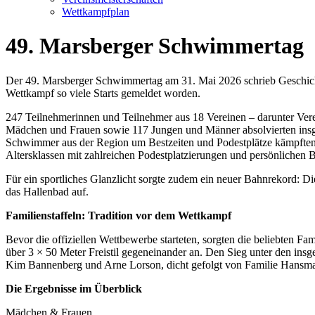
Wettkampfplan
49. Marsberger Schwimmertag
Der 49. Marsberger Schwimmertag am 31. Mai 2026 schrieb Geschichte
Wettkampf so viele Starts gemeldet worden.
247 Teilnehmerinnen und Teilnehmer aus 18 Vereinen – darunter V
Mädchen und Frauen sowie 117 Jungen und Männer absolvierten insges
Schwimmer aus der Region um Bestzeiten und Podestplätze kämpften.
Altersklassen mit zahlreichen Podestplatzierungen und persönlichen B
Für ein sportliches Glanzlicht sorgte zudem ein neuer Bahnrekord: D
das Hallenbad auf.
Familienstaffeln: Tradition vor dem Wettkampf
Bevor die offiziellen Wettbewerbe starteten, sorgten die beliebten F
über 3 × 50 Meter Freistil gegeneinander an. Den Sieg unter den insge
Kim Bannenberg und Arne Lorson, dicht gefolgt von Familie Hansm
Die Ergebnisse im Überblick
Mädchen & Frauen