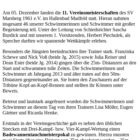
Am 05. Dezember fanden die
11. Vereinsmeisterschaften
des SV
Marsberg 1961 e.V. im Hallenbad Madfeld statt. Hieran nahmen
insgesamt 46 unserer Schwimmerinnen und Schwimmer mit großer
Begeisterung teil. Unter der Leitung von Schiedsrichter Sascha
Burdick und mit unserem 1. Vorsitzenden, Herbert Piechulek, als
Sprecher durften wir spannende Wettkämpfe erleben.
Besonders die Jüngsten beeindruckten ihre Trainer stark. Franziska
Schewe und Nick Voß (beide Jg. 2015) sowie Julia Reiser und
Dean Ester (beide Jg. 2014) gingen über die 25m- Distanzen an den
Start und schwammen tolle Zeiten. Die Schwimmerinnen und
Schwimmer ab Jahrgang 2013 und älter traten auf den 50m-
Distanzen gegeneinander an. Sie boten den Zuschauern auf der
Tribüne Kopf-an-Kopf-Rennen und stellten ihr Können unter
Beweis.
Betreut und lautstark angefeuert wurden die Schwimmerinnen und
Schwimmer an diesem Tag von ihren Trainern Lisa Möller, Eugen
Gärtner und Ricarda Henke.
Erstmals in der Vereinsgeschichte gab es neben den üblichen
Strecken mit Drei-Kampf- bzw. Vier-Kampf-Wertung einen
Badewannentauchmeisterpokal
zu gewinnen. Hierzu mussten