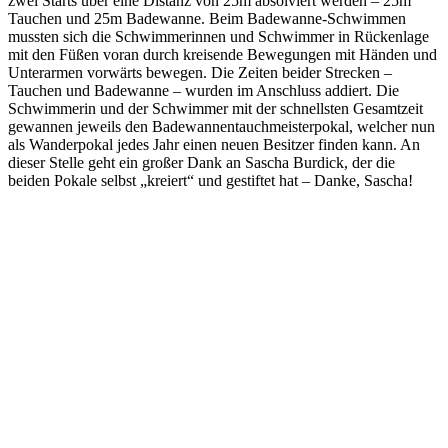
zwei Starts über eine Distanz von 25m absolviert werden – 25m
Tauchen und 25m Badewanne. Beim Badewanne-Schwimmen
mussten sich die Schwimmerinnen und Schwimmer in Rückenlage
mit den Füßen voran durch kreisende Bewegungen mit Händen und
Unterarmen vorwärts bewegen. Die Zeiten beider Strecken –
Tauchen und Badewanne – wurden im Anschluss addiert. Die
Schwimmerin und der Schwimmer mit der schnellsten Gesamtzeit
gewannen jeweils den Badewannentauchmeisterpokal, welcher nun
als Wanderpokal jedes Jahr einen neuen Besitzer finden kann. An
dieser Stelle geht ein großer Dank an Sascha Burdick, der die
beiden Pokale selbst „kreiert“ und gestiftet hat – Danke, Sascha!