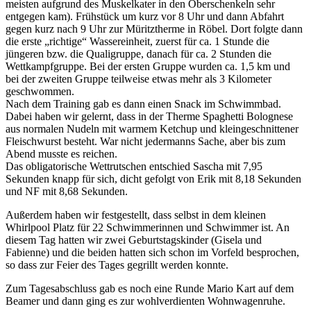
meisten aufgrund des Muskelkater in den Oberschenkeln sehr
entgegen kam). Frühstück um kurz vor 8 Uhr und dann Abfahrt
gegen kurz nach 9 Uhr zur Müritztherme in Röbel. Dort folgte dann
die erste „richtige“ Wassereinheit, zuerst für ca. 1 Stunde die
jüngeren bzw. die Qualigruppe, danach für ca. 2 Stunden die
Wettkampfgruppe. Bei der ersten Gruppe wurden ca. 1,5 km und
bei der zweiten Gruppe teilweise etwas mehr als 3 Kilometer
geschwommen.
Nach dem Training gab es dann einen Snack im Schwimmbad.
Dabei haben wir gelernt, dass in der Therme Spaghetti Bolognese
aus normalen Nudeln mit warmem Ketchup und kleingeschnittener
Fleischwurst besteht. War nicht jedermanns Sache, aber bis zum
Abend musste es reichen.
Das obligatorische Wettrutschen entschied Sascha mit 7,95
Sekunden knapp für sich, dicht gefolgt von Erik mit 8,18 Sekunden
und NF mit 8,68 Sekunden.
Außerdem haben wir festgestellt, dass selbst in dem kleinen
Whirlpool Platz für 22 Schwimmerinnen und Schwimmer ist. An
diesem Tag hatten wir zwei Geburtstagskinder (Gisela und
Fabienne) und die beiden hatten sich schon im Vorfeld besprochen,
so dass zur Feier des Tages gegrillt werden konnte.
Zum Tagesabschluss gab es noch eine Runde Mario Kart auf dem
Beamer und dann ging es zur wohlverdienten Wohnwagenruhe.