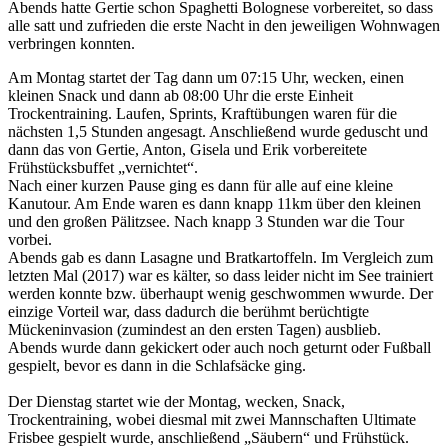
Abends hatte Gertie schon Spaghetti Bolognese vorbereitet, so dass
alle satt und zufrieden die erste Nacht in den jeweiligen Wohnwagen
verbringen konnten.
Am Montag startet der Tag dann um 07:15 Uhr, wecken, einen
kleinen Snack und dann ab 08:00 Uhr die erste Einheit
Trockentraining. Laufen, Sprints, Kraftübungen waren für die
nächsten 1,5 Stunden angesagt. Anschließend wurde geduscht und
dann das von Gertie, Anton, Gisela und Erik vorbereitete
Frühstücksbuffet „vernichtet“.
Nach einer kurzen Pause ging es dann für alle auf eine kleine
Kanutour. Am Ende waren es dann knapp 11km über den kleinen
und den großen Pälitzsee. Nach knapp 3 Stunden war die Tour
vorbei.
Abends gab es dann Lasagne und Bratkartoffeln. Im Vergleich zum
letzten Mal (2017) war es kälter, so dass leider nicht im See trainiert
werden konnte bzw. überhaupt wenig geschwommen wwurde. Der
einzige Vorteil war, dass dadurch die berühmt berüchtigte
Mückeninvasion (zumindest an den ersten Tagen) ausblieb.
Abends wurde dann gekickert oder auch noch geturnt oder Fußball
gespielt, bevor es dann in die Schlafsäcke ging.
Der Dienstag startet wie der Montag, wecken, Snack,
Trockentraining, wobei diesmal mit zwei Mannschaften Ultimate
Frisbee gespielt wurde, anschließend „Säubern“ und Frühstück.