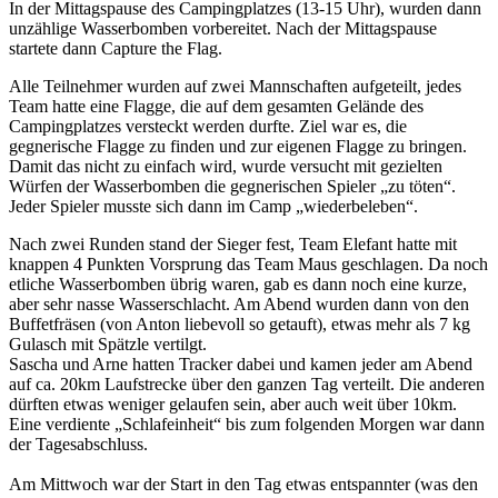
In der Mittagspause des Campingplatzes (13-15 Uhr), wurden dann
unzählige Wasserbomben vorbereitet. Nach der Mittagspause
startete dann Capture the Flag.
Alle Teilnehmer wurden auf zwei Mannschaften aufgeteilt, jedes
Team hatte eine Flagge, die auf dem gesamten Gelände des
Campingplatzes versteckt werden durfte. Ziel war es, die
gegnerische Flagge zu finden und zur eigenen Flagge zu bringen.
Damit das nicht zu einfach wird, wurde versucht mit gezielten
Würfen der Wasserbomben die gegnerischen Spieler „zu töten“.
Jeder Spieler musste sich dann im Camp „wiederbeleben“.
Nach zwei Runden stand der Sieger fest, Team Elefant hatte mit
knappen 4 Punkten Vorsprung das Team Maus geschlagen. Da noch
etliche Wasserbomben übrig waren, gab es dann noch eine kurze,
aber sehr nasse Wasserschlacht. Am Abend wurden dann von den
Buffetfräsen (von Anton liebevoll so getauft), etwas mehr als 7 kg
Gulasch mit Spätzle vertilgt.
Sascha und Arne hatten Tracker dabei und kamen jeder am Abend
auf ca. 20km Laufstrecke über den ganzen Tag verteilt. Die anderen
dürften etwas weniger gelaufen sein, aber auch weit über 10km.
Eine verdiente „Schlafeinheit“ bis zum folgenden Morgen war dann
der Tagesabschluss.
Am Mittwoch war der Start in den Tag etwas entspannter (was den