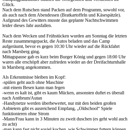
Glück.
Nach dem Rutschen stand Packen auf dem Programm, sowohl vor,
als auch nach dem Abendessen (Bratkartoffeln und Käsespätzle).
Aufgrund des Gewitters musste das geplante Nachtschwimmen
leider dieses Jahr ausfallen.
Nach dem Wecken und Frühstücken wurden am Sonntag die letzten
Reste zusammengepackt, die Autos beladen und das Camp
aufgeräumt, bevor es gegen 10:30 Uhr wieder auf die Rückfahrt
nach Marsberg ging.
Mittagspause gab es kurz beim Burger König und gegen 18:00 Uhr
waren alle erschöpft aber zufrieden wieder an der Dreifachturnhalle
in Marsberg angekommen.
Als Erkenntnisse bleiben im Kopf:
-spülen geht auch ohne Maschine
-mit einem Besen kann man fegen
-wenn es kalt ist, gibt es kaum Mücken, ansonsten duftet es überall
nach Antibrum/Autan
-Handynetze werden überbewertet, nur mit den beiden großen
Anbietern gibt es ausreichend Empfang, „Oldschool“ Spiele
funktionieren ohne Strom
-Mann/Frau kann in 3 Minuten zu zweit duschen (es geht wohl auch
zu acht)
-man kann fast nicht soviel kochen, wie Schwimmer futtern können