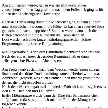
Am Donnerstag wurde, genau wie am Mittwoch, etwas
„entspannter“ in den Tag gestartet, nach dem Frühstück ging es für
alle in den Hochseilgarten Havelberge.
Nach der Einweisung durch die Mitarbeiter ging es dann auf den
unterschiedlichen Parcours in die Höhe. Es hat allen superviel Spaß
gemacht und nach knapp über 5 Stunden waren dann auch die
letzten erschöpft und die Rückfahrt ins Camp stand an.
Dort wurde nach einer kurzen Erholungspause der nächste
Programmpunkt gestartet: Bodypainting.
Mit Fingerfarbe aus den drei Grundfarben bemalten sich fast alle.
Nach der etwas länger dauernden Reinigung gab es dann
selbstgemachte Pizza zum Abendessen.
Am Freitag gab es dann nach dem Wecken wieder einen kurzen
Snack und das dritte Trockentraining startete. Hierbei wurde u.a.
Zombieball gespielt, was allen sichtlich Spaß machte (zumindest
denen, die nicht getroffen wurden).
Nach dem Waschen gab es dann wieder Frühstück und es gab etwas
Zeit zum Ausruhen und Faulenzen.
In der Mittagspause wurde dann der Ring fürs Schlammcatchen
aufgebaut, so dass es pünktlich mit dem Ende der Mittagsruhe
losgehen konnte.