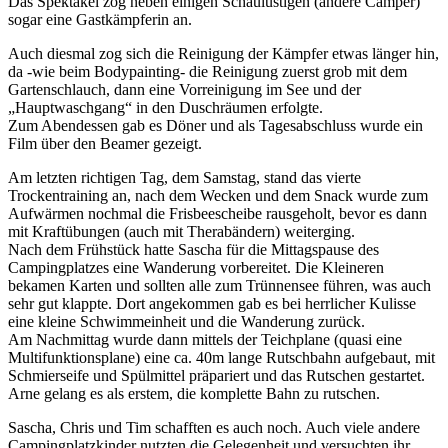
Das Spektakel zog neben einigen Schaulustigen (andere Camper)
sogar eine Gastkämpferin an.
Auch diesmal zog sich die Reinigung der Kämpfer etwas länger hin,
da -wie beim Bodypainting- die Reinigung zuerst grob mit dem
Gartenschlauch, dann eine Vorreinigung im See und der
„Hauptwaschgang“ in den Duschräumen erfolgte.
Zum Abendessen gab es Döner und als Tagesabschluss wurde ein
Film über den Beamer gezeigt.
Am letzten richtigen Tag, dem Samstag, stand das vierte
Trockentraining an, nach dem Wecken und dem Snack wurde zum
Aufwärmen nochmal die Frisbeescheibe rausgeholt, bevor es dann
mit Kraftübungen (auch mit Therabändern) weiterging.
Nach dem Frühstück hatte Sascha für die Mittagspause des
Campingplatzes eine Wanderung vorbereitet. Die Kleineren
bekamen Karten und sollten alle zum Trünnensee führen, was auch
sehr gut klappte. Dort angekommen gab es bei herrlicher Kulisse
eine kleine Schwimmeinheit und die Wanderung zurück.
Am Nachmittag wurde dann mittels der Teichplane (quasi eine
Multifunktionsplane) eine ca. 40m lange Rutschbahn aufgebaut, mit
Schmierseife und Spülmittel präpariert und das Rutschen gestartet.
Arne gelang es als erstem, die komplette Bahn zu rutschen.
Sascha, Chris und Tim schafften es auch noch. Auch viele andere
Campingplatzkinder nutzten die Gelegenheit und versuchten ihr